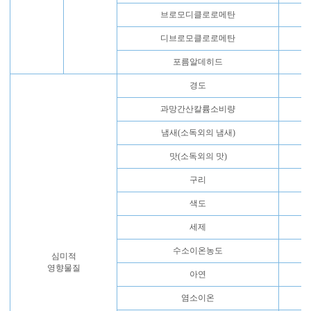
브로모디클로로메탄
0.
디브로모클로로메탄
0
포름알데히드
0
경도
3
과망간산칼륨소비량
1
냄새(소독외의 냄새)
맛(소독외의 맛)
구리
1
색도
세제
0
수소이온농도
5
심미적
영향물질
아연
염소이온
2