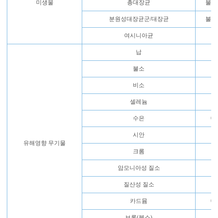
미생물
총대장균
불검출
분원성대장균군/대장균
불검출
여시니아균
납
0.
불소
1
비소
0.
셀레늄
0.
수은
0.
시안
0.
유해영향 무기물
크롬
0.
암모니아성 질소
0.
질산성 질소
1
카드뮴
0.
보론(붕소)
1