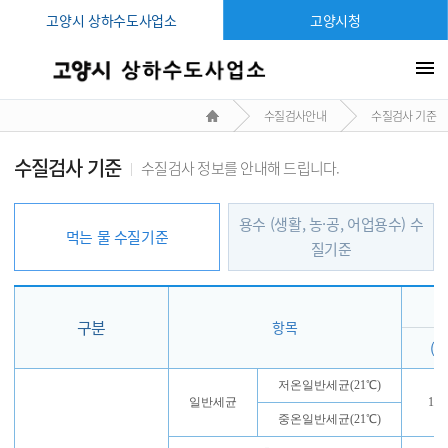
고양시 상하수도사업소
고양시청
메
수질검사안내
수질검사 기준
수질검사 기준
수질검사 정보를 안내해 드립니다.
용수 (생활, 농·공, 어업용수) 수
먹는 물 수질기준
질기준
구분
항목
( 
저온일반세균(21℃)
일반세균
10
중온일반세균(21℃)