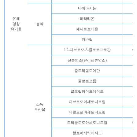
다이아지논
0.
유해
파라티온
0.
영향
농약
유기물
페니트로티온
0.
카바릴
0.
1.2-디브로모-3-클로로프로판
0.
잔류염소(유리잔류염소)
4
총트리할로메탄
0
클로로포름
0.
클로랄하이드레이트
0.
디브로모아세토니트릴
0
소독
부산물
디클로로아세토니트릴
0.
트리클로로아세토니트릴
0.
할로아세틱에시드
0