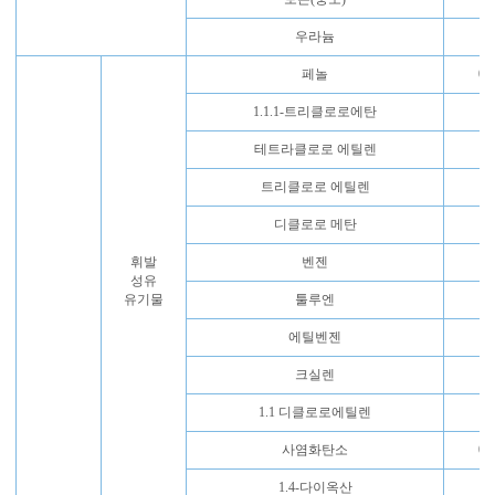
우라늄
페놀
0.
1.1.1-트리클로로에탄
0
테트라클로로 에틸렌
0
트리클로로 에틸렌
0.
디클로로 메탄
0.
휘발
벤젠
0.
성유
유기물
툴루엔
0
에틸벤젠
0
크실렌
0
1.1 디클로로에틸렌
0.
사염화탄소
0.
1.4-다이옥산
0.